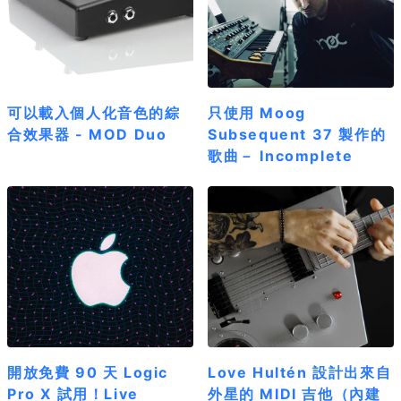
可以載入個人化音色的綜
只使用 Moog
合效果器 - MOD Duo
Subsequent 37 製作的
歌曲－ Incomplete
開放免費 90 天 Logic
Love Hultén 設計出來自
Pro X 試用！Live
外星的 MIDI 吉他（內建