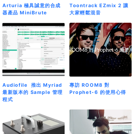
Arturia 極具誠意的合成
Toontrack EZmix 2 讓
器產品 MiniBrute
大家輕鬆混音
Audiofile 推出 Myriad
專訪 ROOM8 對
最新版本的 Sample 管理
Prophet-6 的使用心得
程式