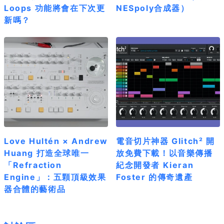
Loops 功能將會在下次更
NESpoly合成器）
新嗎？
Love Hultén × Andrew
電音切片神器 Glitch² 開
Huang 打造全球唯一
放免費下載！以音樂傳播
「Refraction
紀念開發者 Kieran
Engine」：五顆頂級效果
Foster 的傳奇遺產
器合體的藝術品