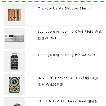
Ciat-Lonbarde Shbobo Shnth
teenage engineering OP-1 Field 合成
器音源 OP1
teenage engineering PO-33 K.O!
INSTRUŌ Pocket SCÍON 植物訊號接
收器 合成器音源
ELECTROSMITH Daisy Seed 開發板