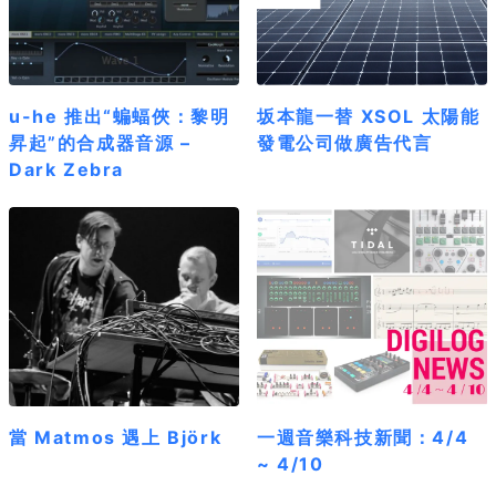
u-he 推出“蝙蝠俠：黎明
坂本龍一替 XSOL 太陽能
昇起”的合成器音源 –
發電公司做廣告代言
Dark Zebra
當 Matmos 遇上 Björk
一週音樂科技新聞：4/4
~ 4/10