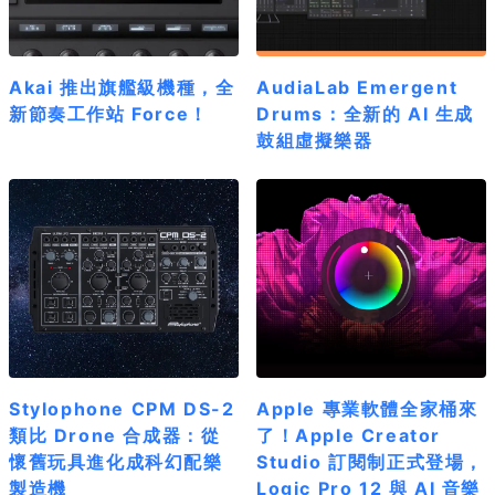
Akai 推出旗艦級機種，全
AudiaLab Emergent
新節奏工作站 Force！
Drums：全新的 AI 生成
鼓組虛擬樂器
Stylophone CPM DS-2
Apple 專業軟體全家桶來
類比 Drone 合成器：從
了！Apple Creator
懷舊玩具進化成科幻配樂
Studio 訂閱制正式登場，
製造機
Logic Pro 12 與 AI 音樂