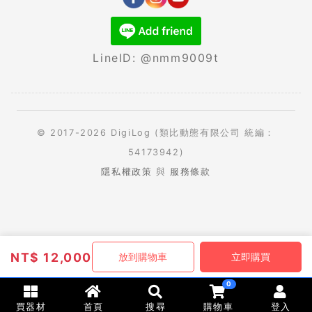
LineID: @nmm9009t
© 2017-2026 DigiLog (類比動態有限公司 統編：
54173942)
隱私權政策
與
服務條款
NT$
12,000
放到購物車
立即購買
0
買器材
首頁
搜尋
購物車
登入