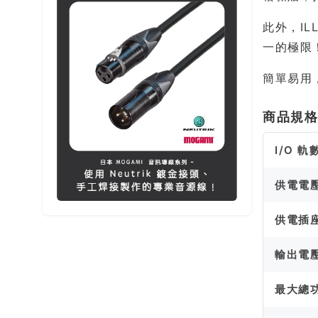
此外，IL
一的極限
簡單易用，
商品規
I/O 軌
供電電
供電插
輸出電
最大總