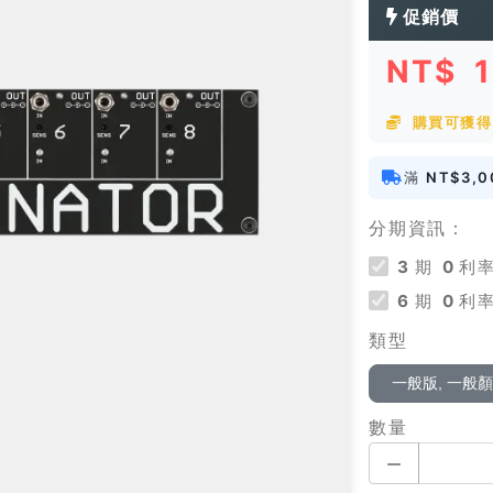
促銷價
NT$
購買可獲得 
滿
NT$3,0
分期資訊：
3
期
0
利率
6
期
0
利率
類型
一般版, 一般
數量