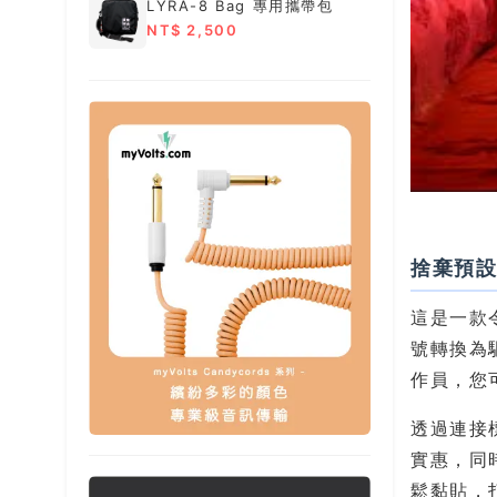
LYRA-8 Bag 專用攜帶包
NT$ 2,500
捨棄預設
這是一款
號轉換為
作員，您可
透過連接標
實惠，同
鬆黏貼，