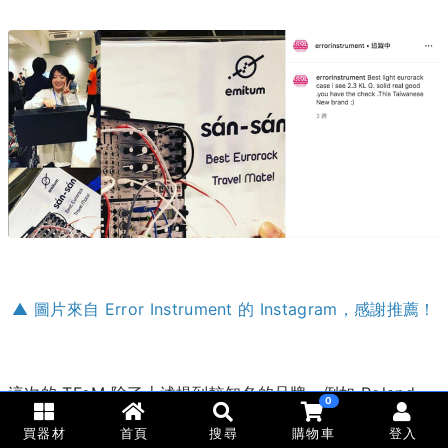
▲ 圖片來自 Error Instrument 的 Instagram，感謝推薦！
這次的 TFoM 除了上述提到較知名的品牌，例如 Roland、
0
Elektron、Teenage Engineering、Korg、Arturia、
買器材
首頁
搜尋
購物車
登入