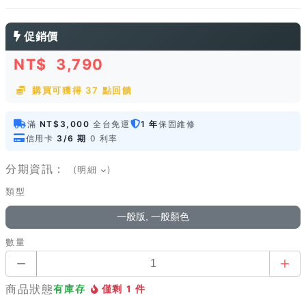
促銷價
NT$
3,790
購買可獲得 37 點回饋
滿
NT$3,000
全台免運
1 年
保固維修
信用卡
3/6 期
0 利率
分期資訊：
(明細
)
類型
一般版, 一般顏色
數量
商品狀態
有庫存
僅剩 1 件