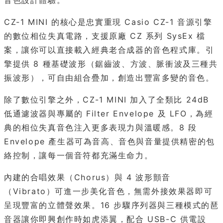
音色設計體驗。
CZ-1 MINI 的核心是忠實重現 Casio CZ-1 音源引擎
的數位相位失真電路，支援原廠 CZ 系列 SysEx 檔
案，讓你可以直接載入經典老合成器的音色程式庫。引
擎提供 8 種基礎波形（鋸齒波、方波、脈衝波及三種共
振波形），可自由組合疊加，創造出豐富多變的音色。
除了數位引擎之外，CZ-1 MINI 加入了全類比 24dB
低通濾波器與專屬的 Filter Envelope 及 LFO，為經
典的相位失真音色注入更多表現力與溫暖感。8 段
Envelope 產生器可為音高、音色與音量提供精密的包
絡控制，讓每一個音符都充滿生命力。
內建的合唱效果（Chorus）與 4 波形顫音
（Vibrato）可進一步美化音色，無需外接效果器即可
呈現豐富的立體聲效果。16 步驟序列器與三種模式的琶
音器讓你即興創作時如虎添翼，配合 USB-C 供電設