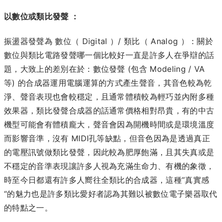
以數位或類比發聲 ：
振盪器發聲為 數位（ Digital ）/ 類比（ Analog ）：關於
數位與類比電路發聲哪一個比較好一直是許多人在爭辯的話
題，大致上的差別在於：數位發聲 (包含 Modeling / VA
等) 的合成器運用電腦運算的方式產生聲音，其音色較為乾
淨、聲音表現也會較穩定，且通常體積較為輕巧並內附多種
效果器，類比發聲合成器的話通常價格相對昂貴，有的中古
機型可能會有體積龐大，聲音會因為開機時間或是環境溫度
而影響音準，沒有 MIDI孔等缺點，但音色因為是透過真正
的電壓訊號做類比發聲，因此較為肥厚飽滿，且其失真或是
不穩定的音準表現讓許多人視為充滿生命力、有機的象徵，
時至今日都還有許多人嚮往全類比的合成器，這種”真實感
“的魅力也是許多類比愛好者認為其難以被數位電子樂器取代
的特點之一。