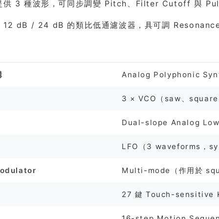
提供 3 種波形，可同步調變 Pitch、Filter Cutoff 與 Pul
12 dB / 24 dB 的類比低通濾波器，具可調 Resonanc
格
構
Analog Polyphonic Syn
3 × VCO（saw、squar
Dual-slope Analog Lo
LFO（3 waveforms，s
odulator
Multi-mode（作用於 squ
27 鍵 Touch-sensitive 
16-step Motion Seque