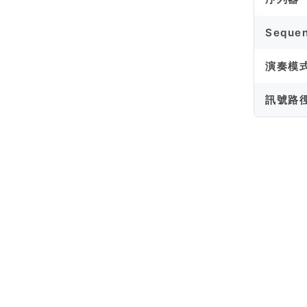
Seque
演奏模
訊號路