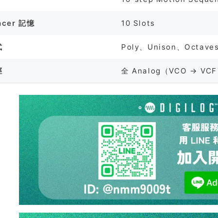
ncer 記憶
10 Slots
式
Poly、Unison、Octaves
徑
全 Analog（VCO → VCF