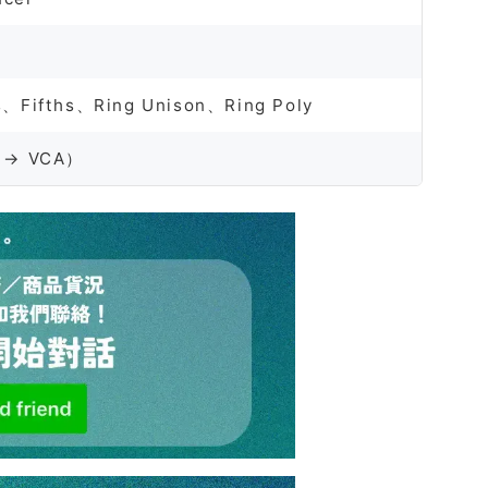
、Fifths、Ring Unison、Ring Poly
 → VCA）