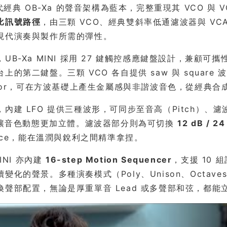
年代經典 OB-Xa 的聲音架構為藍本，完整重現其 VCO 
比訊號路徑
，由三顆 VCO、經典雙斜率低通濾波器與 V
現代演奏與製作所需的彈性。
UB-Xa MINI 採用 27 鍵觸控感應鍵盤設計，兼
上的第二鍵盤。三顆 VCO 各自提供 saw 與 square
ator，可在方波基礎上產生金屬感與非諧波音色，從經典合成
內建 LFO 提供三種波形，可同步至音高（Pitch）、濾波器截止
h，讓音色動態更加立體。濾波器部分則為可切換
12 dB / 24
ance，能在溫潤與銳利之間精準拿捏。
MINI 亦內建
16-step Motion Sequencer
，支援 10
化的聲景。多種演奏模式（Poly、Unison、Octaves、Fi
換聲部配置，無論是厚重單音 Lead 或多聲部和弦，都能