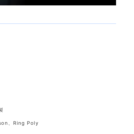
製
on、Ring Poly