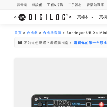
讀音樂
租設備
工程&採購
二手器材
音樂知識庫
買器材
買
首頁
»
合成器
»
合成器音源
» Behringer UB-Xa Mi
不知道怎麼選？看選購指南：
購買你的第一台類