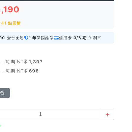
,190
41 點回饋
00
全台免運
1 年
保固維修
信用卡
3/6 期
0 利率
，每期 NT$
1,397
，每期 NT$
698
顏色
存