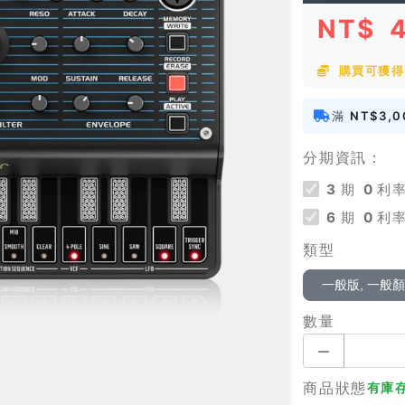
NT$
4
購買可獲得 
滿
NT$3,0
分期資訊：
3
期
0
利率
6
期
0
利率
類型
一般版, 一般
數量
商品狀態
有庫