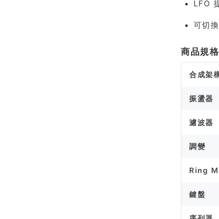
LFO 
可切換 
商品規
合成架
振盪器
濾波器
調變
Ring M
鍵盤
序列器