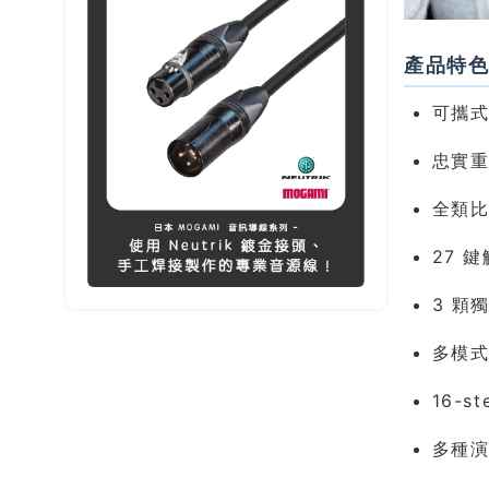
產品特
可攜
忠實重現
全類比
27 
3 顆獨
多模式
16-s
多種演奏