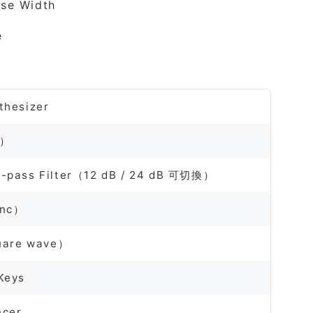
se Width
e
thesizer
e）
w-pass Filter（12 dB / 24 dB 可切換）
ync）
are wave）
Keys
ncer