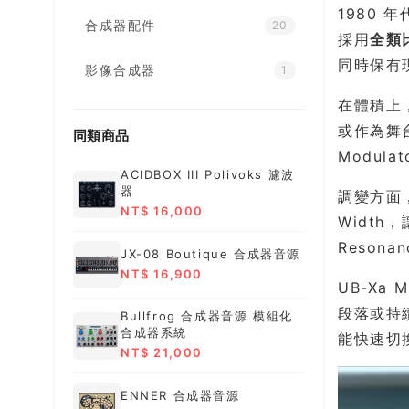
1980 
合成器配件
20
採用
全類
同時保有
影像合成器
1
在體積上，
或作為舞台
同類商品
Modul
ACIDBOX III Polivoks 濾波
器
調變方面，
NT$ 16,000
Widt
Reson
JX-08 Boutique 合成器音源
NT$ 16,900
UB-Xa 
段落或持續變
Bullfrog 合成器音源 模組化
合成器系統
能快速切
NT$ 21,000
ENNER 合成器音源