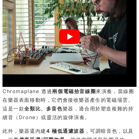
Chromaplane 透過
兩個電磁拾音線圈
來演奏，當線圈
在樂器表面移動時，它們會接收樂器產生的電磁場雲。
這是一款
全類比、多音色
樂器，適合用於塑造複雜的持
續音（Drone）或靈活的旋律演奏。
此外，樂器還內建
4 極低通濾波器
，可調暗音色，以及