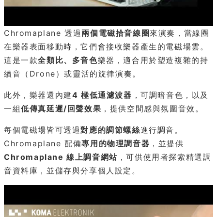
Chromaplane 透過
兩個電磁拾音線圈
來演奏，當線圈
在樂器表面移動時，它們會接收樂器產生的電磁場雲。
這是一款
全類比、多音色
樂器，適合用於塑造複雜的持
續音（Drone）或靈活的旋律演奏。
此外，樂器還內建
4 極低通濾波器
，可調暗音色，以及
一組
低傳真延遲/回聲效果
，提供空間感與氛圍音效。
每個電磁場皆可透過
對應的調節螺絲
進行調音。
Chromaplane 配備
專用的物理調音器
，並提供
Chromaplane 線上調音網站
，可供使用者探索精選調
音資料庫，並儲存與分享個人設定。