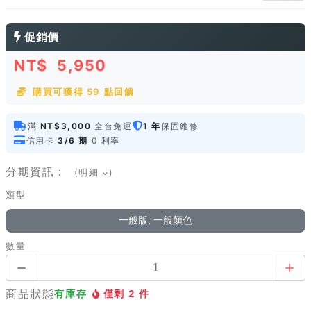
促銷價
NT$
5,950
購買可獲得 59 點回饋
滿
NT$3,000
全台免運
1 年
保固維修
信用卡
3/6 期
0 利率
分期資訊：
(明細
)
類型
一般版, 一般顏色
數量
商品狀態
有庫存
僅剩 2 件