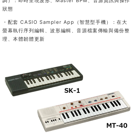
調）：即時呈現波形、Master BPM、音源資訊與操作
狀態
・配套 CASIO Sampler App（智慧型手機）：在大
螢幕執行序列編輯、波形編輯、音源檔案傳輸與備份整
理、本體韌體更新