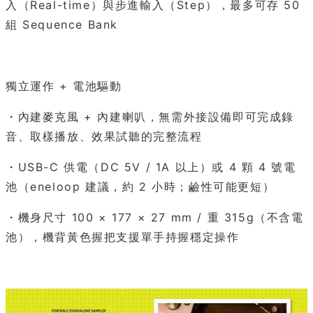
入（Real-time）與步進輸入（Step），最多可存 50
組 Sequence Bank
獨立運作 + 電池驅動
・內建麥克風 + 內建喇叭，無需外接設備即可完成錄
音、取樣播放、效果試聽的完整流程
・USB-C 供電（DC 5V / 1A 以上）或 4 顆 4 號電
池（eneloop 建議，約 2 小時；鹼性可能更短）
・機身尺寸 100 × 177 × 27 mm / 重 315g（不含電
池），機背黃色握把支援單手持握穩定操作