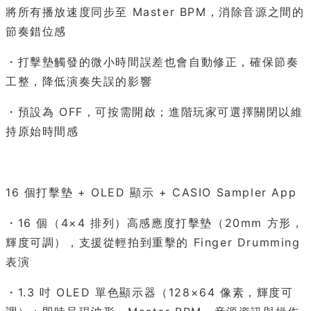
將所有播放速度同步至 Master BPM，消除音源之間的
節奏錯位感
・打擊墊觸發的微小時間誤差也會自動修正，確保節奏
工整，降低演奏失誤的影響
・預設為 OFF，可按需開啟；進階玩家可選擇關閉以維
持原始時間感
16 個打擊墊 + OLED 顯示 + CASIO Sampler App
・16 個（4×4 排列）高感應度打擊墊（20mm 方形，
輝度可調），支援從輕拍到重擊的 Finger Drumming
表演
・1.3 吋 OLED 單色顯示器（128×64 像素，輝度可