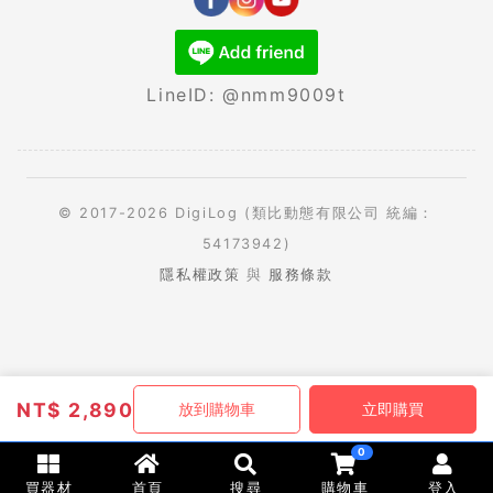
LineID: @nmm9009t
© 2017-2026 DigiLog (類比動態有限公司 統編：
54173942)
隱私權政策
與
服務條款
NT$
2,890
放到購物車
立即購買
0
買器材
首頁
搜尋
購物車
登入