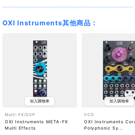
OXI Instruments其他商品：
加入購物車
加入購物車
Multi-FX/DSP
VCO
OXI Instruments META-FX
OXI Instruments Cor
Multi Effects
Polyphonic Sy...