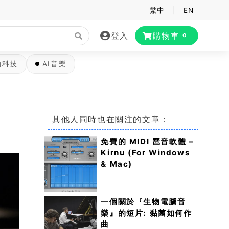
繁中
|
EN
登入
購物車
0
動科技
AI音樂
其他人同時也在關注的文章：
免費的 MIDI 琶音軟體 –
Kirnu (For Windows
& Mac)
一個關於『生物電腦音
樂』的短片: 黏菌如何作
曲