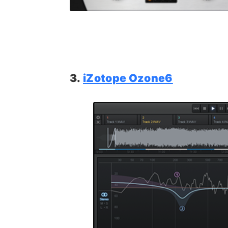
3.
iZotope Ozone6