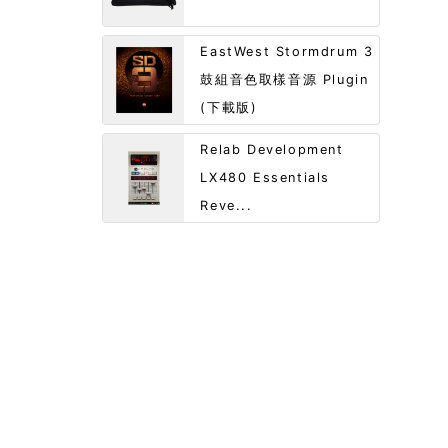
EastWest Stormdrum 3
鼓組音色取樣音源 Plugin
(下載版)
Relab Development
LX480 Essentials
Reve...