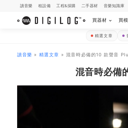
讀音樂
租設備
工程&採購
二手器材
音樂知識庫
買器材
買
精選文章
讀音樂
»
精選文章
» 混音時必備的10 款聲音 Plu
混音時必備的1