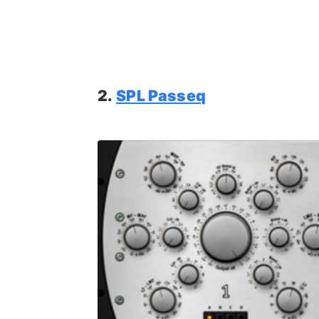
2.
SPL Passeq