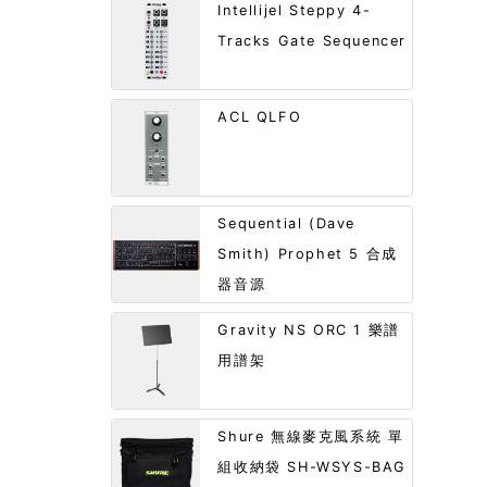
Intellijel Steppy 4-
Tracks Gate Sequencer
ACL QLFO
Sequential (Dave
Smith) Prophet 5 合成
器音源
Gravity NS ORC 1 樂譜
用譜架
Shure 無線麥克風系統 單
組收納袋 SH-WSYS-BAG