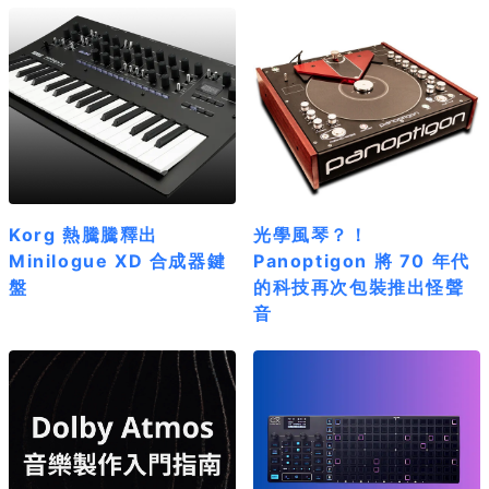
Korg 熱騰騰釋出
光學風琴？！
Minilogue XD 合成器鍵
Panoptigon 將 70 年代
盤
的科技再次包裝推出怪聲
音