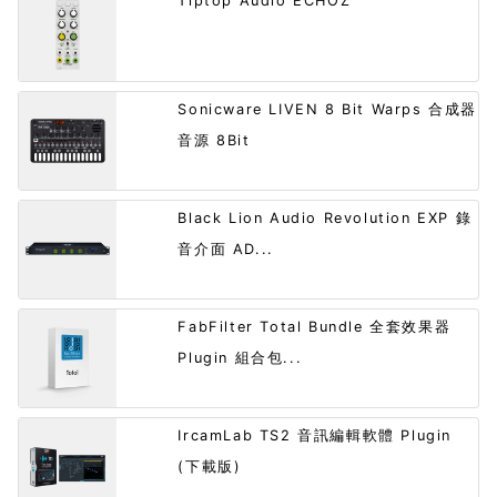
Tiptop Audio ECHOZ
Sonicware LIVEN 8 Bit Warps 合成器
音源 8Bit
Black Lion Audio Revolution EXP 錄
音介面 AD...
FabFilter Total Bundle 全套效果器
Plugin 組合包...
IrcamLab TS2 音訊編輯軟體 Plugin
(下載版)