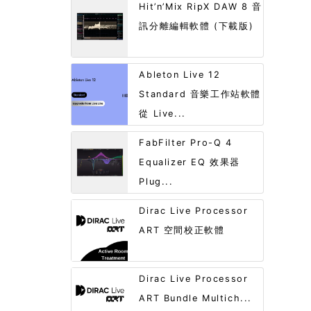
Hit’n’Mix RipX DAW 8 音
訊分離編輯軟體 (下載版)
Ableton Live 12
Standard 音樂工作站軟體
從 Live...
FabFilter Pro-Q 4
Equalizer EQ 效果器
Plug...
Dirac Live Processor
ART 空間校正軟體
Dirac Live Processor
ART Bundle Multich...