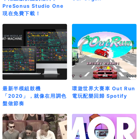
PreSonus Studio One
現在免費下載！
最新半模組鼓機
環遊世界大賽車 Out Run
「2020」，就像在用調色
電玩配樂回歸 Spotify
盤做節奏