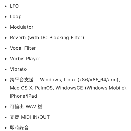
LFO
Loop
Modulator
Reverb (with DC Blocking Filter)
Vocal Filter
Vorbis Player
Vibrato
跨平台支援： Windows, Linux (x86/x86_64/arm),
Mac OS X, PalmOS, WindowsCE (Windows Mobile),
iPhone/iPad
可輸出 WAV 檔
支援 MIDI IN/OUT
即時錄音