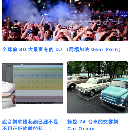
全球前 30 大最富有的 DJ （同場加映 Gear Porn）
說音樂軟體花錢已經不是
操控 24 台車的交響樂 -
不用正版軟體的藉口，
Car Organ