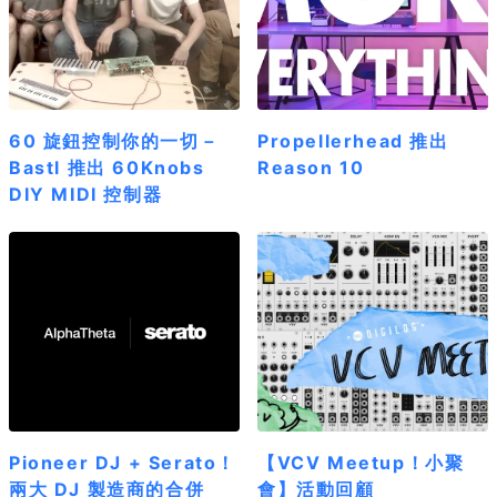
60 旋鈕控制你的一切－
Propellerhead 推出
Bastl 推出 60Knobs
Reason 10
DIY MIDI 控制器
Pioneer DJ + Serato！
【VCV Meetup！小聚
兩大 DJ 製造商的合併
會】活動回顧