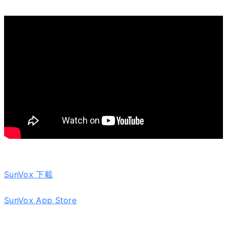
SunVox 下載
SunVox App Store