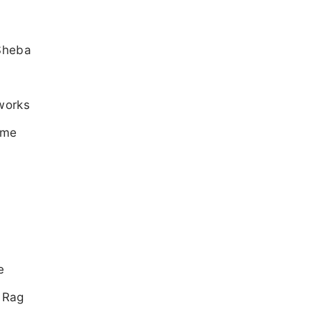
 Sheba
eworks
eme
e
e Rag