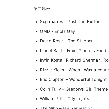
第二部份
Sugababes - Push the Button
OMD - Enola Gay
David Rose – The Stripper
Lionel Bart – Food Glorious Food
Irwin Kostal, Richard Sherman, 
Rizzle Kicks - When I Was a Youn
Eric Clapton – Wonderful Tonight
Colin Tully – Gregorys Girl Theme
William Pitt – City Lights
The Who – My Generation