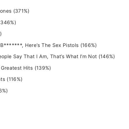
Bones (371%)
 (346%)
)
 B*******, Here’s The Sex Pistols (166%)
ople Say That I Am, That’s What I’m Not (146%)
 Greatest Hits (139%)
nts (116%)
76%)