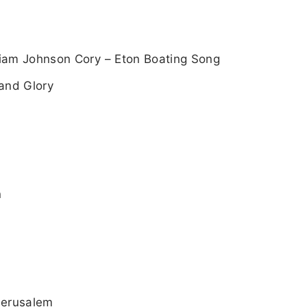
iam Johnson Cory – Eton Boating Song
and Glory
n
 Jerusalem