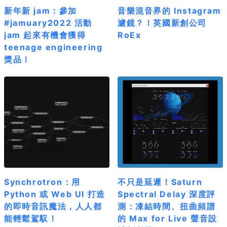
新年新 jam：參加
音樂混音界的 Instagram
#jamuary2022 活動
濾鏡？！英國新創公司
jam 起來有機會獲得
RoEx
teenage engineering
獎品！
Synchrotron：用
不只是延遲！Saturn
Python 或 Web UI 打造
Spectral Delay 深度評
的即時音訊魔法，人人都
測：凍結時間、扭曲頻譜
能輕鬆駕馭！
的 Max for Live 聲音設