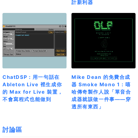
計新利器
ChatDSP：用一句話在
Mike Dean 的免費合成
Ableton Live 裡生成你
器 Smoke Mono 1：嘻
的 Max for Live 裝置，
哈傳奇製作人說「單音合
不會寫程式也能做到
成器就該做一件事——穿
透所有東西」
討論區