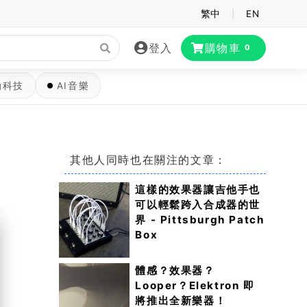
繁中
|
EN
登入
購物車
0
動科技
AI音樂
其他人同時也在關注的文章：
這樣的效果器讓吉他手也
可以輕鬆跨入合成器的世
界 - Pittsburgh Patch
Box
體感？效果器？
Looper？Elektron 即
將推出全新樂器！