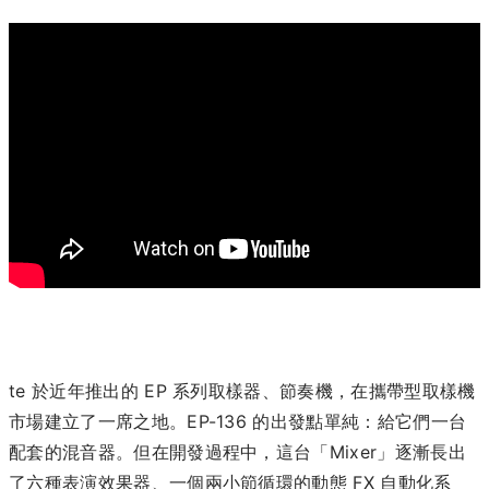
te 於近年推出的 EP 系列取樣器、節奏機，在攜帶型取樣機
市場建立了一席之地。EP-136 的出發點單純：給它們一台
配套的混音器。但在開發過程中，這台「Mixer」逐漸長出
了六種表演效果器、一個兩小節循環的動態 FX 自動化系