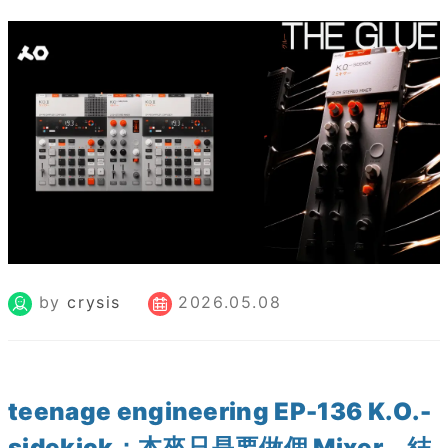
by
crysis
2026.05.08
teenage engineering EP-136 K.O.-
sidekick：本來只是要做個 Mixer，結