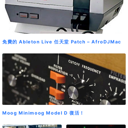
免費的 Ableton Live 任天堂 Patch – AfroDJMac
Moog Minimoog Model D 復活！