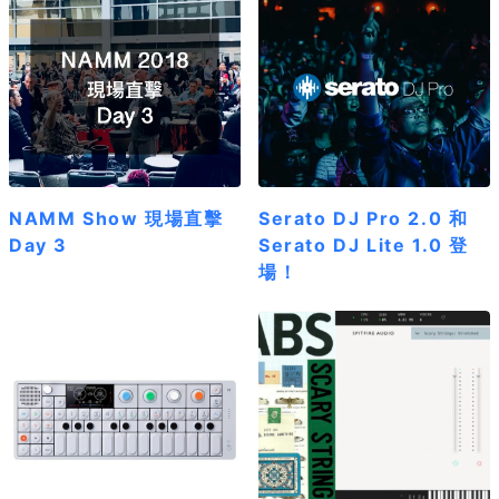
NAMM Show 現場直擊
Serato DJ Pro 2.0 和
Day 3
Serato DJ Lite 1.0 登
場！