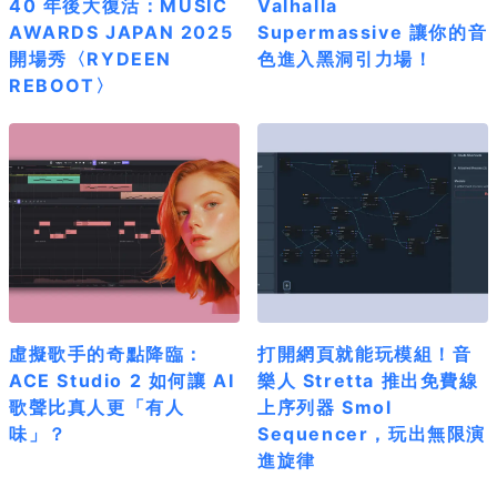
40 年後大復活：MUSIC
Valhalla
AWARDS JAPAN 2025
Supermassive 讓你的音
開場秀〈RYDEEN
色進入黑洞引力場！
REBOOT〉
虛擬歌手的奇點降臨：
打開網頁就能玩模組！音
ACE Studio 2 如何讓 AI
樂人 Stretta 推出免費線
歌聲比真人更「有人
上序列器 Smol
味」？
Sequencer，玩出無限演
進旋律