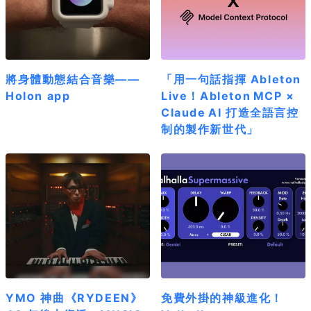
將身體動態結合音樂——
「用一句話指揮 Ableton
Holon app
Live！Ableton MCP ×
Claude AI 打造全語言控
制的製作新世代」
YMO 神曲《RYDEEN》
免費外掛的神級進化！