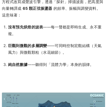
方程式改寫成聲波引擎，透過「探針」掃描波面，把高度與
向量轉譯成
65 顆正弦振盪器
的頻率、振幅與調變資料。
這意味著：
沒有預先烘焙的波表
——每一聲都是即時生成、永不重
複。
巨觀到微觀的多層調變
——可同時控制宏觀結構（天氣
風力）與微觀顆粒（水花細節）。
純自然數據
——聽得到「流體力學」本身的韻律。