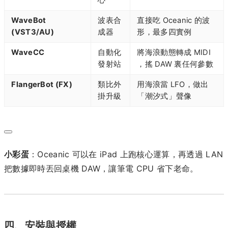
心
WaveBot
波表合
直接吃 Oceanic 的波
(VST3/AU)
成器
形，最多四實例
WaveCC
自動化
將海浪動態轉成 MIDI
發射站
，搖 DAW 裏任何參數
FlangerBot (FX)
類比外
用海浪當 LFO，做出
掛升級
「潮汐式」聲像
小彩蛋
：Oceanic 可以在 iPad 上跑核心運算，再透過 LAN
把數據即時丟回桌機 DAW，讓筆電 CPU 省下老命。
四、安裝與授權