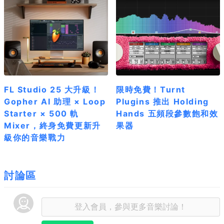
FL Studio 25 大升級！
限時免費！Turnt
Gopher AI 助理 × Loop
Plugins 推出 Holding
Starter × 500 軌
Hands 五頻段參數飽和效
Mixer，終身免費更新升
果器
級你的音樂戰力
討論區