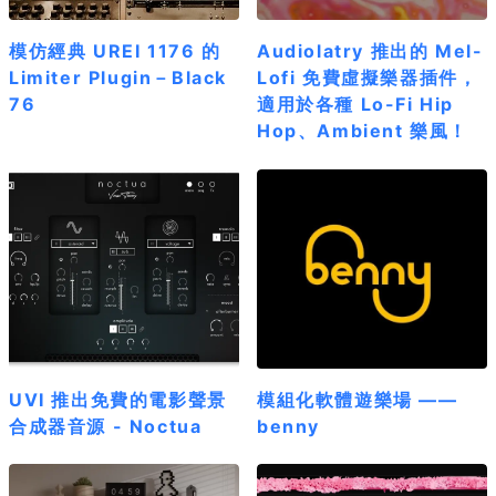
模仿經典 UREI 1176 的
Audiolatry 推出的 Mel-
Limiter Plugin－Black
Lofi 免費虛擬樂器插件，
76
適用於各種 Lo-Fi Hip
Hop、Ambient 樂風！
UVI 推出免費的電影聲景
模組化軟體遊樂場 ——
合成器音源 - Noctua
benny