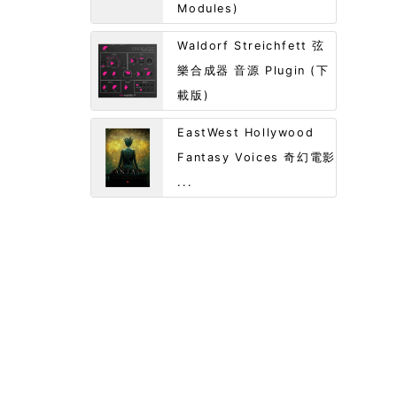
Modules)
Waldorf Streichfett 弦
樂合成器 音源 Plugin (下
載版)
EastWest Hollywood
Fantasy Voices 奇幻電影
...