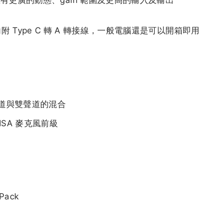
更廣的動態、gain 範圍及更高的輸入及輸出
過內附 Type C 轉 A 轉接線，一般電腦還是可以開箱即用
制單聲道與雙聲道的混合
ISA 麥克風前級
 Pack