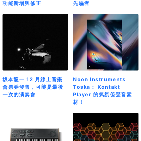
功能新增與修正
先驅者
坂本龍一 12 月線上音樂
Noon Instruments
會票券發售，可能是最後
Toska： Kontakt
一次的演奏會
Player 的氣氛係聲音素
材！