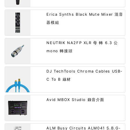
Erica Synths Black Mute Mixer 混音
器模組
NEUTRIK NA2FP XLR 母 轉 6.3 公
mono 轉接頭
DJ TechTools Chroma Cables USB-
C To B 線材
Avid MBOX Studio 錄音介面
ALM Busy Circuits ALM041 S.B.G-