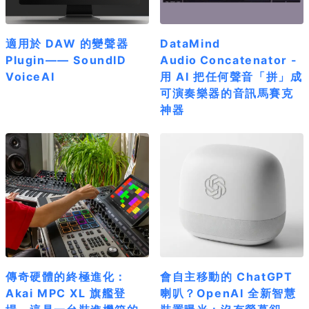
適用於 DAW 的變聲器
DataMind
Plugin—— SoundID
Audio Concatenator -
VoiceAI
用 AI 把任何聲音「拼」成
可演奏樂器的音訊馬賽克
神器
傳奇硬體的終極進化：
會自主移動的 ChatGPT
Akai MPC XL 旗艦登
喇叭？OpenAI 全新智慧