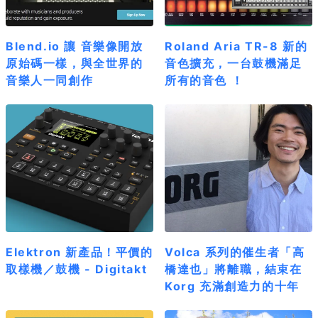
Blend.io 讓 音樂像開放
Roland Aria TR-8 新的
原始碼一樣，與全世界的
音色擴充，一台鼓機滿足
音樂人一同創作
所有的音色 ！
Elektron 新產品！平價的
Volca 系列的催生者「高
取樣機／鼓機 - Digitakt
橋達也」將離職，結束在
Korg 充滿創造力的十年