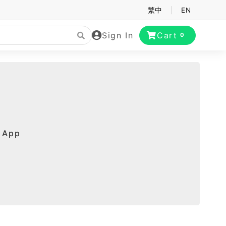
繁中
|
EN
Sign In
Cart
0
App