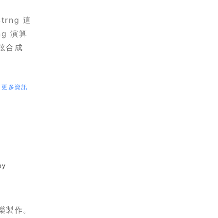
Strng 這
ng 演算
弦合成
更多資訊
by
樂製作。