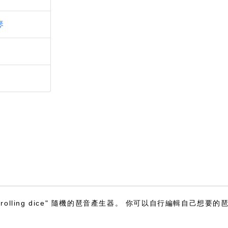
琴
關
製
的 “rolling dice" 隨機的琶音產生器。 你可以自行編輯自己想