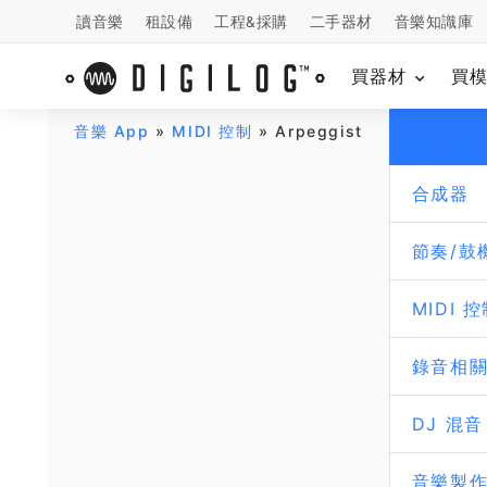
讀音樂
租設備
工程&採購
二手器材
音樂知識庫
買器材
買
音樂 App
»
MIDI 控制
» Arpeggist
全部類
合成器
節奏/鼓
MIDI 
錄音相
DJ 混音
音樂製