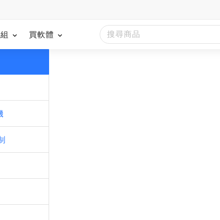
模組
買軟體
別
機
控制
關
作