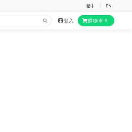
繁中
|
EN
登入
購物車
0