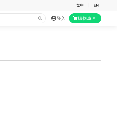
繁中
|
EN
登入
購物車
0