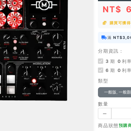
NT$
購買可獲得 
滿
NT$3,0
分期資訊：
3
期
0
利率
6
期
0
利率
類型
一般版, 一般
數量
商品狀態
預購商