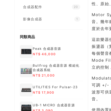
性、原始
合成器配件
20
Motor 
影像合成器
1
音。幾年前，
度於去年更
同類商品
這款樂器
振盪器（實體
Peak 合成器音源
每個聲音都
NT$ 46,000
Mode 
Bullfrog 合成器音源 模組化
立的控制，用
合成器系統
NT$ 21,000
Modul
可調 +/
UTILITIES For Pulsar-23
波形可供選
NT$ 17,900
音。
UB-1 MICRO 合成器音源
使用內置的 
NT$ 3,090