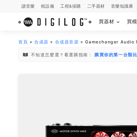
讀音樂
租設備
工程&採購
二手器材
音樂知識庫
買器材
買
首頁
»
合成器
»
合成器音源
» Gamechanger Audio 
不知道怎麼選？看選購指南：
購買你的第一台類