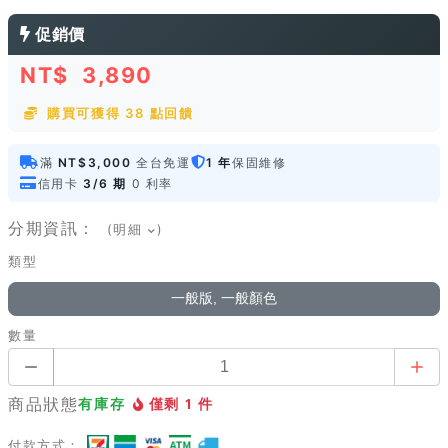
促銷價
NT$
3,890
購買可獲得 38 點回饋
滿
NT$3,000
全台免運
1 年
保固維修
信用卡
3/6 期
0 利率
分期資訊：
(明細
)
類型
一般版, 一般顏色
數量
商品狀態
有庫存
僅剩 1 件
付款方式：