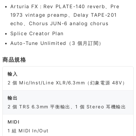
Arturia FX：Rev PLATE-140 reverb、Pre
1973 vintage preamp、Delay TAPE-201
echo、Chorus JUN-6 analog chorus
Splice Creator Plan
Auto-Tune Unlimited（3 個月訂閱）
商品規格
輸入
2 個 Mic/Inst/Line XLR/6.3mm（幻象電源 48V）
輸出
2 個 TRS 6.3mm 平衡輸出、1 個 Stereo 耳機輸出
MIDI
1 組 MIDI In/Out