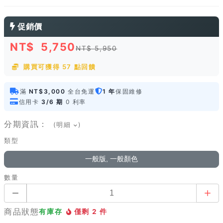
促銷價
NT$
5,750
NT$ 5,950
購買可獲得 57 點回饋
滿
NT$3,000
全台免運
1 年
保固維修
信用卡
3/6 期
0 利率
分期資訊：
(明細
)
類型
一般版, 一般顏色
數量
商品狀態
有庫存
僅剩 2 件