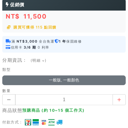
促銷價
NT$
11,500
購買可獲得 115 點回饋
滿
NT$3,000
全台免運
1 年
保固維修
信用卡
3/6 期
0 利率
分期資訊：
(明細
)
類型
一般版, 一般顏色
數量
商品狀態
預購商品 (約 10~15 個工作天)
付款方式：