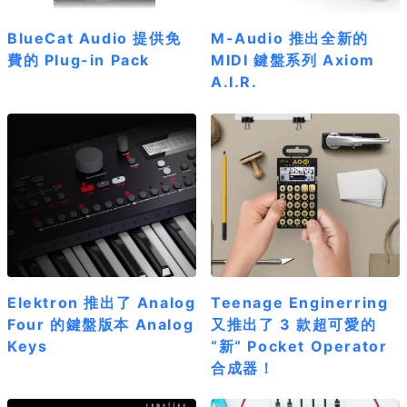
BlueCat Audio 提供免
M-Audio 推出全新的
費的 Plug-in Pack
MIDI 鍵盤系列 Axiom
A.I.R.
Elektron 推出了 Analog
Teenage Enginerring
Four 的鍵盤版本 Analog
又推出了 3 款超可愛的
Keys
“新“ Pocket Operator
合成器！