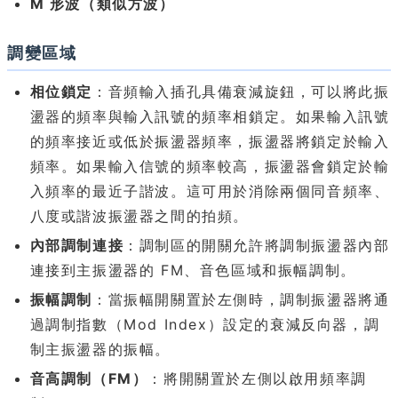
M 形波（類似方波）
調變區域
相位鎖定
：音頻輸入插孔具備衰減旋鈕，可以將此振
盪器的頻率與輸入訊號的頻率相鎖定。如果輸入訊號
的頻率接近或低於振盪器頻率，振盪器將鎖定於輸入
頻率。如果輸入信號的頻率較高，振盪器會鎖定於輸
入頻率的最近子諧波。這可用於消除兩個同音頻率、
八度或諧波振盪器之間的拍頻。
內部調制連接
：調制區的開關允許將調制振盪器內部
連接到主振盪器的 FM、音色區域和振幅調制。
振幅調制
：當振幅開關置於左側時，調制振盪器將通
過調制指數（Mod Index）設定的衰減反向器，調
制主振盪器的振幅。
音高調制（FM）
：將開關置於左側以啟用頻率調