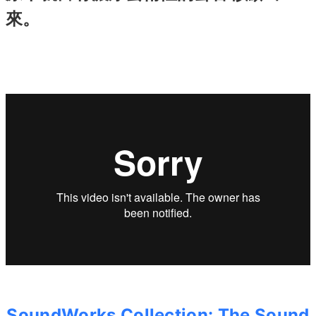
來。
SoundWorks Collection: The Sound