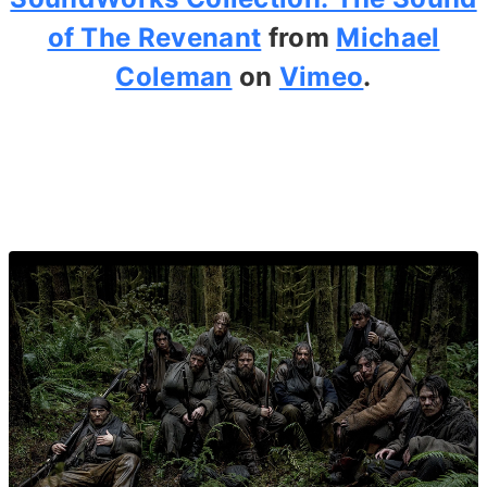
of The Revenant
from
Michael
Coleman
on
Vimeo
.