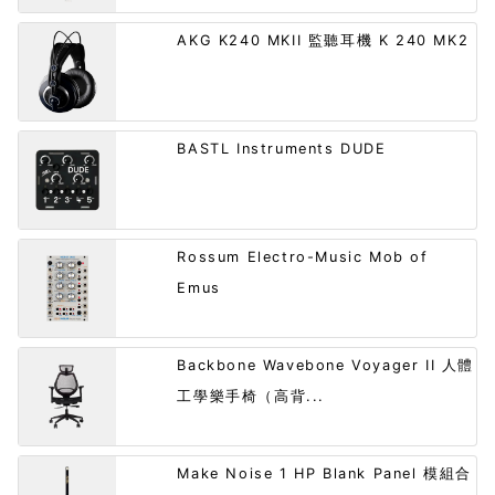
AKG K240 MKII 監聽耳機 K 240 MK2
BASTL Instruments DUDE
Rossum Electro-Music Mob of
Emus
Backbone Wavebone Voyager II 人體
工學樂手椅（高背...
Make Noise 1 HP Blank Panel 模組合