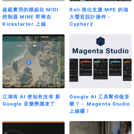
超級實用的模組化 MIDI
Roli 推出支援 MPE 的強
控制器 MINE 即將在
大聲音設計插件 -
Kickstarter 上線
Cypher2
江湖有 AI 便知有沒有 新
Google AI 工具幫你做音
Google 音樂辨識來了
樂？－ Magenta Studio
上線囉！