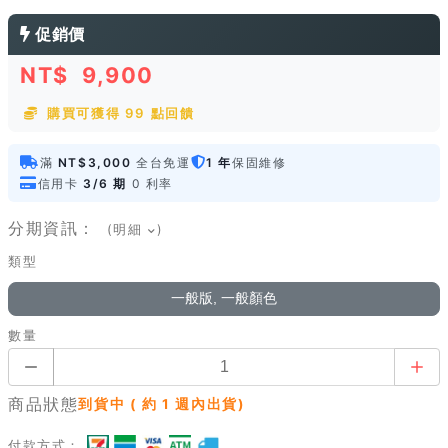
促銷價
NT$
9,900
購買可獲得 99 點回饋
滿
NT$3,000
全台免運
1 年
保固維修
信用卡
3/6 期
0 利率
分期資訊：
(明細
)
類型
一般版, 一般顏色
數量
商品狀態
到貨中 ( 約 1 週內出貨)
付款方式：