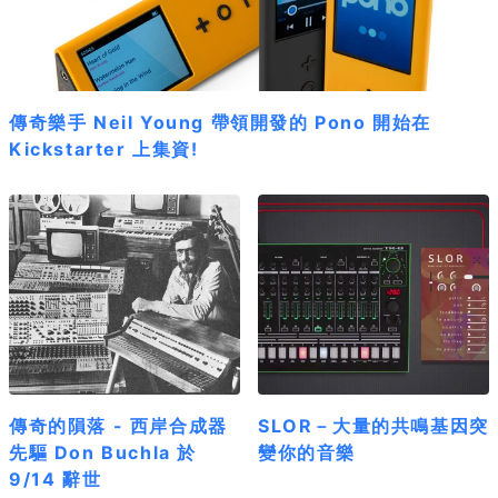
傳奇樂手 Neil Young 帶領開發的 Pono 開始在
Kickstarter 上集資!
傳奇的隕落 - 西岸合成器
SLOR－大量的共鳴基因突
先驅 Don Buchla 於
變你的音樂
9/14 辭世