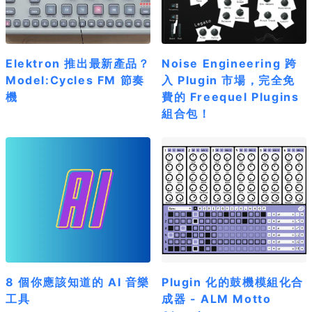
Elektron 推出最新產品？
Noise Engineering 跨
Model:Cycles FM 節奏
入 Plugin 市場，完全免
機
費的 Freequel Plugins
組合包！
8 個你應該知道的 AI 音樂
Plugin 化的鼓機模組化合
工具
成器 - ALM Motto