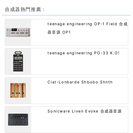
合成器熱門推薦：
teenage engineering OP-1 Field 合成
器音源 OP1
teenage engineering PO-33 K.O!
Ciat-Lonbarde Shbobo Shnth
Sonicware Liven Evoke 合成器音源