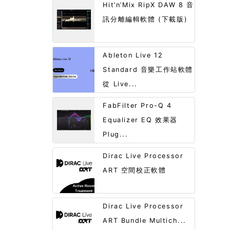
Hit’n’Mix RipX DAW 8 音
訊分離編輯軟體 (下載版)
Ableton Live 12
Standard 音樂工作站軟體
從 Live...
FabFilter Pro-Q 4
Equalizer EQ 效果器
Plug...
Dirac Live Processor
ART 空間校正軟體
Dirac Live Processor
ART Bundle Multich...