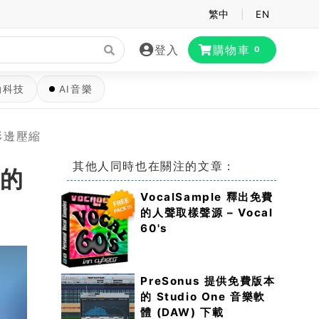
繁中
|
EN
登入
購物車
0
動科技
AI音樂
波形邊壓縮
其他人同時也在關注的文章：
費的
VocalSample 釋出免費
的人聲取樣聲源 – Vocal
60's
PreSonus 提供免費版本
的 Studio One 音樂軟
體 (DAW) 下載