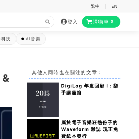
繁中
|
EN
登入
購物車
0
動科技
AI音樂
其他人同時也在關注的文章：
 &
DigiLog 年度回顧 I：樂
手講座篇
屬於電子音樂狂熱份子的
Waveform 雜誌 現正免
費紙本發行