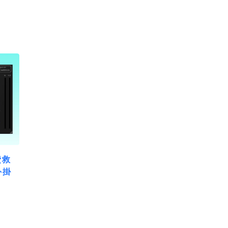
費救
外掛