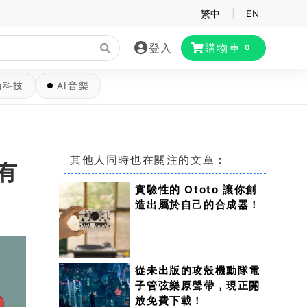
繁中
|
EN
登入
購物車
0
動科技
AI音樂
其他人同時也在關注的文章：
擁有
實驗性的 Ototo 讓你創
造出屬於自己的合成器！
從未出版的攻殼機動隊電
子管弦樂原聲帶，現正開
放免費下載！