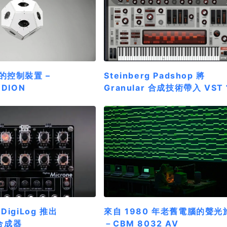
的控制裝置 –
Steinberg Padshop 將
DION
Granular 合成技術帶入 VST
igiLog 推出
來自 1980 年老舊電腦的聲光
 合成器
－CBM 8032 AV