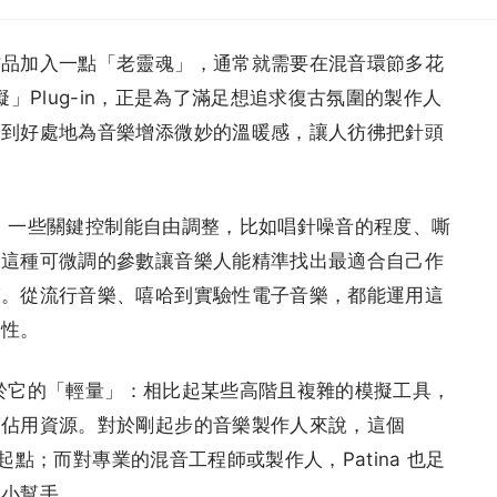
作品加入一點「老靈魂」，通常就需要在混音環節多花
」Plug-in，正是為了滿足想追求復古氛圍的製作人
恰到好處地為音樂增添微妙的溫暖感，讓人彷彿把針頭
直覺，一些關鍵控制能自由調整，比如唱針噪音的程度、嘶
。這種可微調的參數讓音樂人能精準找出最適合自己作
聲。從流行音樂、嘻哈到實驗性電子音樂，都能運用這
個性。
也在於它的「輕量」：相比起某些高階且複雜的模擬工具，
度佔用資源。對於剛起步的音樂製作人來說，這個
佳起點；而對專業的混音工程師或製作人，Patina 也足
的小幫手。