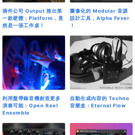
插件公司 Output 推出第
圖像化的 Modular 音源
一款硬體：Platform，竟
設計工具，Alpha Fever
然是一張工作桌！
！
利用盤帶錄音機創造更多
自動生成內容的 Techno
演奏可能：Open Reel
音樂盒：Eternal Flow
Ensemble