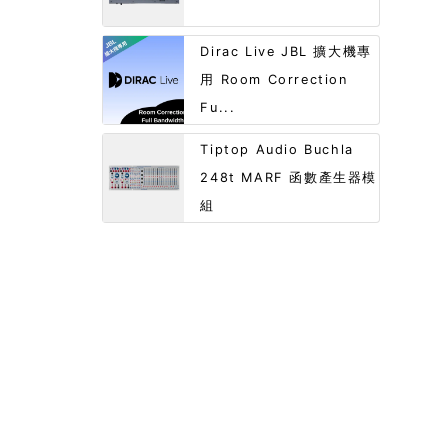
Dirac Live JBL 擴大機專
用 Room Correction
Fu...
Tiptop Audio Buchla
248t MARF 函數產生器模
組