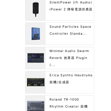
SilentPower (ifi Audio)
iPower 2 降噪電源供應器
Sound Particles Space
Controller Standa...
Minimal Audio Swarm
Reverb 效果器 Plugin
(...
Erica Synths Hexdrums
鼓機/合成器
Roland TR-1000
Rhythm Creator 鼓機