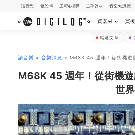
讀音樂
租設備
工程&採購
二手器材
音樂知識庫
買器材
買
精選文章
讀音樂
»
音樂消息
» M68K 45 週年！從街
M68K 45 週年！從街
世