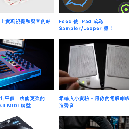
ne 上實現視覺和聲音的結
Feed 使 iPad 成為
)
Sampler/Looper 機！
a 推出平價、功能更強的
零輸入小實驗－用你的電腦喇
kII MIDI 鍵盤
造聲音