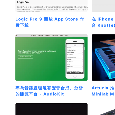
Logic Pro 9 開放 App Store 付
在 iPho
費下載
合 Knot(e
專為音訊處理還有聲音合成、分析
Arturi
的開源平台 - AudioKit
Minilab M