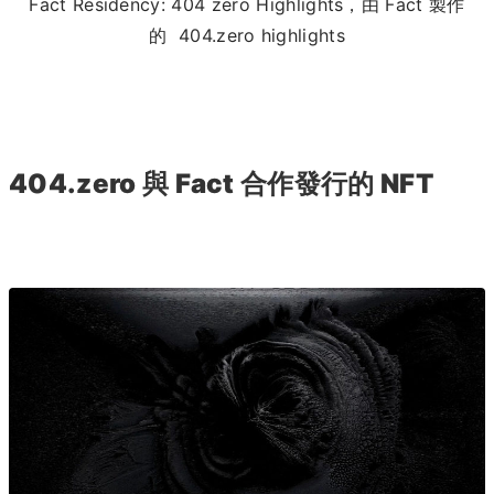
Fact Residency: 404 zero Highlights，由 Fact 製作
的 404.zero highlights
404.zero 與 Fact 合作發行的 NFT