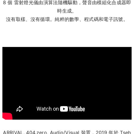
8 個 雷射燈光儀由演算法隨機驅動，聲音由模組化合成器即
時生成。
沒有取樣、沒有循環。純粹的數學、程式碼和電子訊號。
ARRIVAL, 404.zero, Audio/Visual 裝置，2019 年於 Tseh