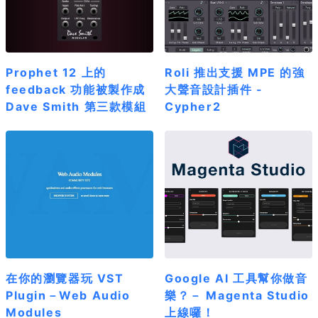
Prophet 12 上的
Roli 推出支援 MPE 的強
feedback 功能被製作成
大聲音設計插件 -
Dave Smith 第三款模組
Cypher2
在你的瀏覽器玩 VST
Google AI 工具幫你做音
Plugin－Web Audio
樂？－ Magenta Studio
Modules
上線囉！