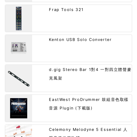
Frap Tools 321
Kenton USB Solo Converter
d.gig Stereo Bar 1對4 一對四立體聲麥
克風架
EastWest ProDrummer 鼓組音色取樣
音源 Plugin (下載版)
Celemony Melodyne 5 Essential 人