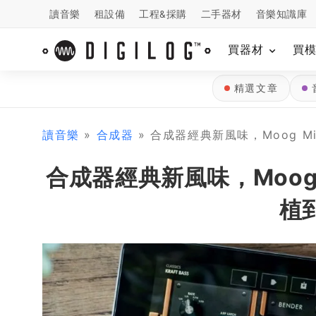
讀音樂
租設備
工程&採購
二手器材
音樂知識庫
買器材
買
精選文章
讀音樂
»
合成器
» 合成器經典新風味，Moog Min
合成器經典新風味，Moog M
植到