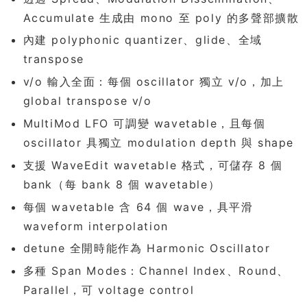
Accumulate 生成由 mono 至 poly 的多聲部擴散
內建 polyphonic quantizer、glide、全域
transpose
v/o 輸入全面：每個 oscillator 獨立 v/o，加上
global transpose v/o
MultiMod LFO 可調變 wavetable，且每個
oscillator 具獨立 modulation depth 與 shape
支援 WaveEdit wavetable 格式，可儲存 8 個
bank（每 bank 8 個 wavetable）
每個 wavetable 含 64 個 wave，具平滑
waveform interpolation
detune 全開時能作為 Harmonic Oscillator
多種 Span Modes：Channel Index、Round、
Parallel，可 voltage control