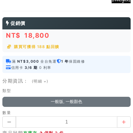
促銷價
NT$
18,800
購買可獲得 188 點回饋
滿
NT$3,000
全台免運
1 年
保固維修
信用卡
3/6 期
0 利率
分期資訊：
(明細
)
類型
一般版, 一般顏色
數量
商品狀態
有庫存
僅剩 2 件