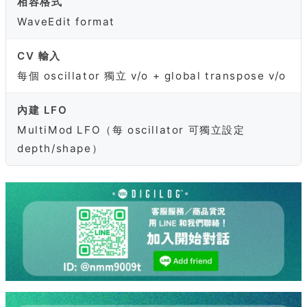
相容格式
WaveEdit format
CV 輸入
每個 oscillator 獨立 v/o + global transpose v/o
內建 LFO
MultiMod LFO（每 oscillator 可獨立設定
depth/shape）