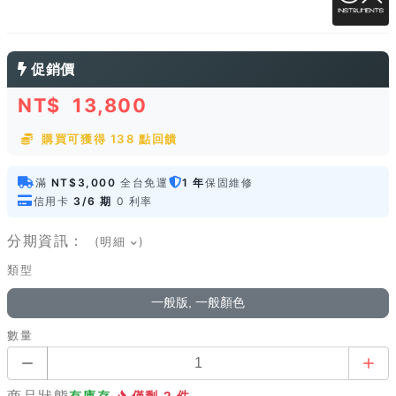
促銷價
NT$
13,800
購買可獲得 138 點回饋
滿
NT$3,000
全台免運
1 年
保固維修
信用卡
3/6 期
0 利率
分期資訊：
(明細
)
類型
一般版, 一般顏色
數量
商品狀態
有庫存
僅剩 2 件