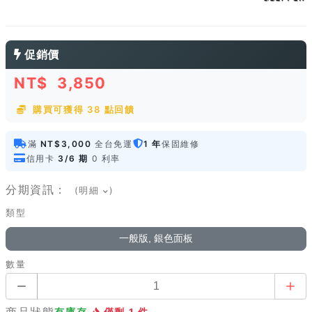
促銷價
NT$
3,850
購買可獲得 38 點回饋
滿
NT$3,000
全台免運
1 年
保固維修
信用卡
3/6 期
0 利率
分期資訊：
(明細
)
類型
一般版, 銀色面板
數量
商品狀態
有庫存
僅剩 1 件