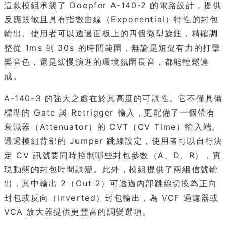
這款模組承襲了 Doepfer A-140-2 的電路設計，提供
反應靈敏且具有指數曲線（Exponential）特性的封包
輸出。使用者可以透過面板上的四個微型旋鈕，精確調
整從 1ms 到 30s 的時間範圍，無論是短促有力的打擊
樂音色，還是緩慢演進的環境氛圍長音，都能輕鬆達
成。
A-140-3 的強大之處在於其高度的可調性。它不僅具備
標準的 Gate 與 Retrigger 輸入，更配備了一個帶有
衰減器（Attenuator）的 CVT（CV Time）輸入端。
透過模組背部的 Jumper 跳線設定，使用者可以自行決
定 CV 訊號要同時控制哪些封包參數（A、D、R），實
現動態的封包時間調變。此外，模組提供了兩組信號輸
出，其中輸出 2（Out 2）可透過內部跳線切換為正向
封包或反向（Inverted）封包輸出，為 VCF 過濾器或
VCA 放大器提供更豐富的調變選項。