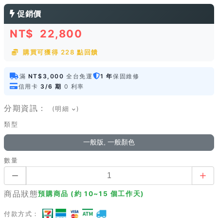
促銷價
NT$
22,800
購買可獲得 228 點回饋
滿
NT$3,000
全台免運
1 年
保固維修
信用卡
3/6 期
0 利率
分期資訊：
(明細
)
類型
一般版, 一般顏色
數量
商品狀態
預購商品 (約 10~15 個工作天)
付款方式：